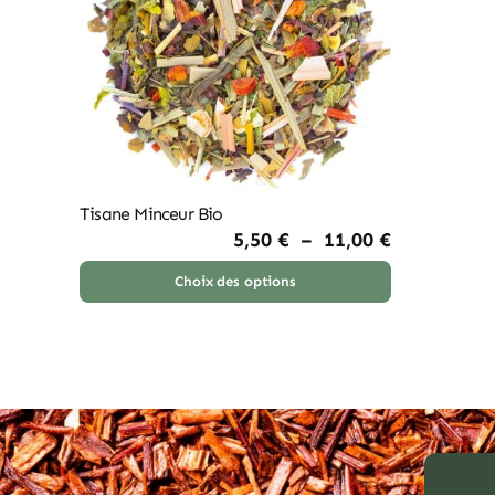
Tisane Minceur Bio
Plage
5,50
€
–
11,00
€
de
prix :
Choix des options
Ce
5,50 €
à
produit
11,00 €
a
plusieurs
variations.
Les
options