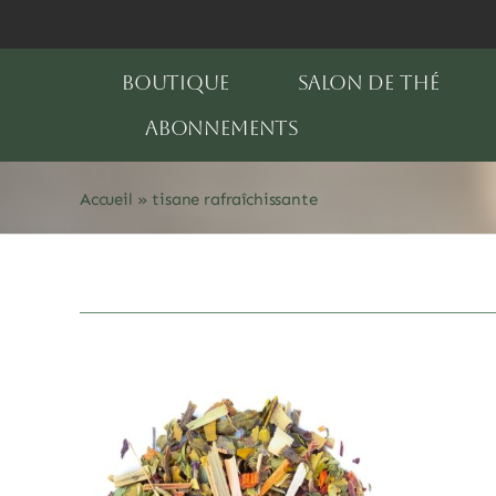
Passer
au
contenu
BOUTIQUE
SALON DE THÉ
ABONNEMENTS
Accueil
»
tisane rafraîchissante