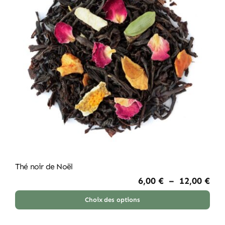
Les
options
peuvent
être
choisies
sur
la
page
du
produit
Thé noir de Noël
Pla
6,00
€
–
12,00
€
de
prix
Choix des options
Ce
6,0
à
produit