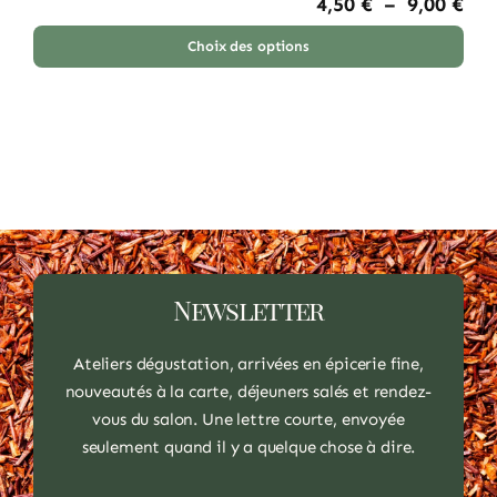
Pla
4,50
€
–
9,00
€
de
prix
Choix des options
Ce
4,5
à
produit
9,0
a
plusieurs
variations.
Les
options
peuvent
Newsletter
être
choisies
Ateliers dégustation, arrivées en épicerie fine,
sur
nouveautés à la carte, déjeuners salés et rendez-
la
vous du salon. Une lettre courte, envoyée
page
seulement quand il y a quelque chose à dire.
du