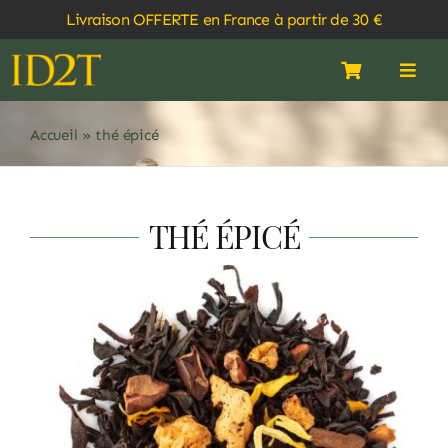
Passer
Livraison OFFERTE en France à partir de 30 €
au
contenu
Navigati
Navi
à
à
bascule
basc
MON COMPTE
ACCUEIL
Accueil
»
thé épicé
PANIER
À PROPOS
THÉ ÉPICÉ
BOUTIQUE
SALON DE THÉ
ABONNEMENTS