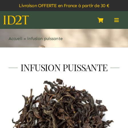
Passer
Livraison OFFERTE en France à partir de 30 €
au
contenu
Navigati
Navi
à
à
bascule
basc
MON COMPTE
ACCUEIL
Accueil
»
infusion puissante
PANIER
À PROPOS
INFUSION PUISSANTE
BOUTIQUE
SALON DE THÉ
ABONNEMENTS