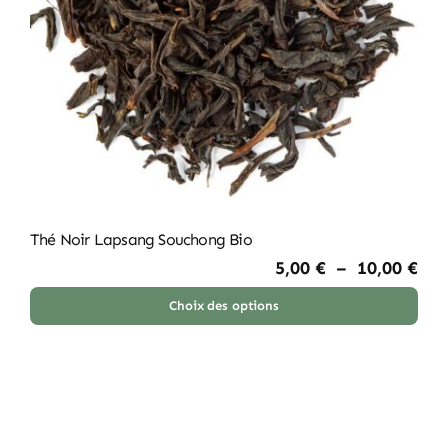
ARTICLES
CONTACT
Thé Noir Lapsang Souchong Bio
Pla
5,00
€
–
10,00
€
de
prix
Choix des options
Ce
5,0
à
produit
10,
a
plusieurs
variations.