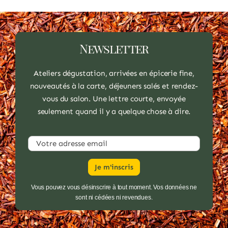
Les
options
peuvent
Newsletter
être
choisies
Ateliers dégustation, arrivées en épicerie fine,
sur
nouveautés à la carte, déjeuners salés et rendez-
la
vous du salon. Une lettre courte, envoyée
page
seulement quand il y a quelque chose à dire.
du
produit
Vous pouvez vous désinscrire à tout moment. Vos données ne
sont ni cédées ni revendues.